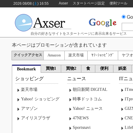
Axser
スタートページ設定
便利ツール
2026 08/08 (
土
) 16:55
Go
自分の好きなサイトをスタートページに表示出来るサービス
本ページはプロモーションが含まれています
クイックアクセス
Amazon
楽天市場
ﾔﾌｰｼｮｯﾋﾟﾝｸﾞ
ヤフ
買物1
買物2
食
便利
娯楽
Bookmark
ショッピング
ニュース
ITニ
楽天市場
朝日新聞 DIGITAL
ITme
Yahoo! ショッピング
時事ドットコム
ITpr
アマゾン
Yahoo! ニュース
GI
アイリスプラザ
47NEWS
CNE
Sportsnavi
Life